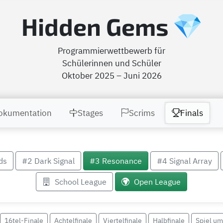
Hidden Gems
Programmierwettbewerb für
Schülerinnen und Schüler
Oktober 2025 – Juni 2026
okumentation
Stages
Scrims
Finals
ds
#2 Dark Signal
#3 Resonance
#4 Signal Array
School League
Open League
16tel-Finale
Achtelfinale
Viertelfinale
Halbfinale
Spiel um