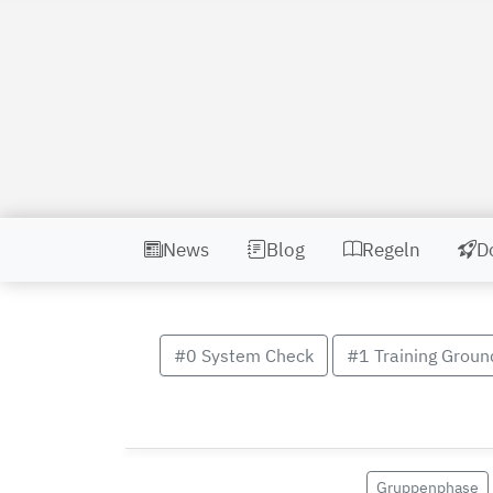
News
Blog
Regeln
D
#0 System Check
#1 Training Groun
Gruppenphase