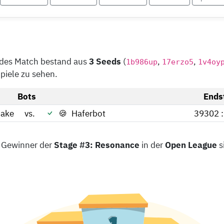
edes Match bestand aus
3 Seeds
(
,
,
1b986up
17erzo5
1v4oy
Spiele zu sehen.
Bots
Ends
nake
vs.
🍪
Haferbot
39302 
 Gewinner der
Stage #3: Resonance
in der
Open League
s