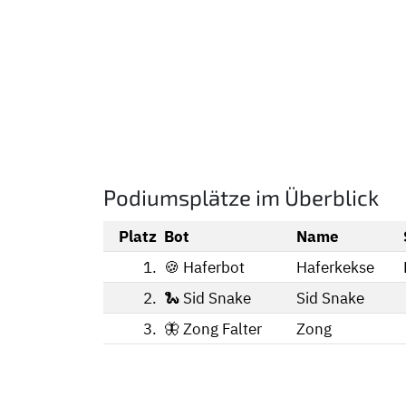
Podiumsplätze im Überblick
Platz
Bot
Name
1.
🍪 Haferbot
Haferkekse
2.
🐍 Sid Snake
Sid Snake
3.
🦋 Zong Falter
Zong