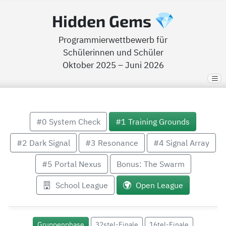
Hidden Gems
Programmierwettbewerb für
Schülerinnen und Schüler
Oktober 2025 – Juni 2026
#0 System Check
#1 Training Grounds
#2 Dark Signal
#3 Resonance
#4 Signal Array
#5 Portal Nexus
Bonus: The Swarm
School League
Open League
Gruppenphase
32stel-Finale
16tel-Finale