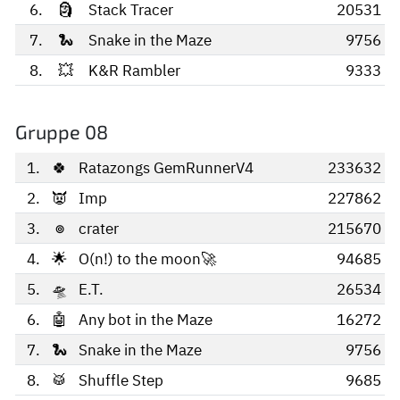
6.
🗿
Stack Tracer
20531
7.
🐍
Snake in the Maze
9756
8.
💥
K&R Rambler
9333
Gruppe 08
1.
🍀
Ratazongs GemRunnerV4
233632
2.
👿
Imp
227862
3.
⊚
crater
215670
4.
🌟
O(n!) to the moon🚀
94685
5.
🛸
E.T.
26534
6.
🤖
Any bot in the Maze
16272
7.
🐍
Snake in the Maze
9756
8.
🥁
Shuffle Step
9685