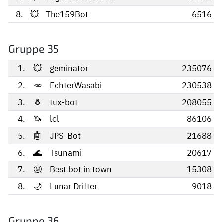
8.
💥
The159Bot
6516
Gruppe 35
1.
💥
geminator
235076
2.
🥕
EchterWasabi
230538
3.
🐧
tux-bot
208055
4.
🦄
lol
86106
5.
🤖
JPS-Bot
21688
6.
🌊
Tsunami
20617
7.
🥶
Best bot in town
15308
8.
🌙
Lunar Drifter
9018
Gruppe 36