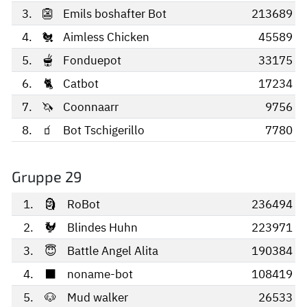
3.
👺
Emils boshafter Bot
213689
4.
🐔
Aimless Chicken
45589
5.
🫕
Fonduepot
33175
6.
🐈‍
Catbot
17234
7.
🦄
Coonnaarr
9756
8.
🧃
Bot Tschigerillo
7780
Gruppe 29
1.
🗿
RoBot
236494
2.
🐓
Blindes Huhn
223971
3.
😇
Battle Angel Alita
190384
4.
⬛
noname-bot
108419
5.
🐶
Mud walker
26533