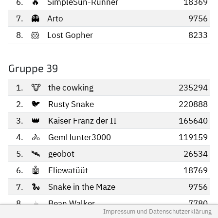
6.
🔥
SimpleSun-Runner
18369
7.
👻
Arto
9756
8.
🐹
Lost Gopher
8233
Gruppe 39
1.
🐮
the cowking
235294
2.
🐦
Rusty Snake
220888
3.
👑
Kaiser Franz der II
165640
4.
🚴
GemHunter3000
119159
5.
🛰️
geobot
26534
6.
🤖
Fliewatüüt
18769
7.
🐍
Snake in the Maze
9756
8.
☕
Bean Walker
7780
Impressum und Datenschutzerklärung