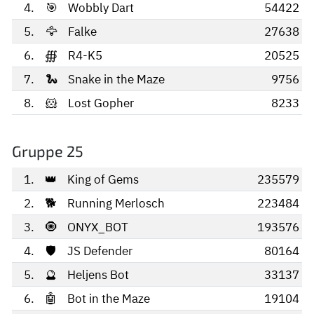
4.
🎯
Wobbly Dart
54422
5.
🦅
Falke
27638
6.
∰
R4-K5
20525
7.
🐍
Snake in the Maze
9756
8.
🐹
Lost Gopher
8233
Gruppe 25
1.
👑
King of Gems
235579
2.
🐕
Running Merlosch
223484
3.
🧿
ONYX_BOT
193576
4.
🛡️
JS Defender
80164
5.
🔮
Heljens Bot
33137
6.
🤖
Bot in the Maze
19104