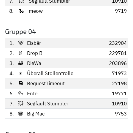
7.
💥
Segfault Stumbler
10910
8.
🐍
meow
9719
Gruppe 04
1.
🐻️
Eisbär
232904
2.
🤘
Drop B
229781
3.
🦝
DieWa
203896
4.
☀
Überall Stollentrolle
71973
5.
💾
RequestTimeout
27198
6.
🦆
Ente
19771
7.
💥
Segfault Stumbler
10910
8.
🍔
Big Mac
9753