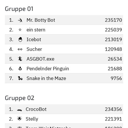
Gruppe 01
1.
🤺
Mr. Botty Bot
235170
2.
⭐
ein stern
225039
3.
🐣
Icebot
213019
4.
👀
Sucher
120948
5.
🦎
ASGBOT.exe
26534
6.
🐧
Pendelnder Pinguin
21688
7.
🐍
Snake in the Maze
9756
Gruppe 02
1.
🐊
CrocoBot
234356
2.
🌟︎
Stelly
221391