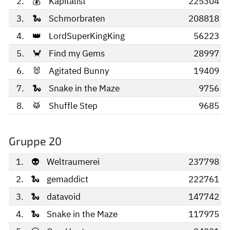
2.
💰
Kapitalist
225304
3.
🐍
Schmorbraten
208818
4.
👑
LordSuperKingKing
56223
5.
🦀
Find my Gems
28997
6.
🐰
Agitated Bunny
19409
7.
🐍
Snake in the Maze
9756
8.
🥁
Shuffle Step
9685
Gruppe 20
1.
👽
Weltraumerei
237798
2.
🐍
gemaddict
222761
3.
🐍
datavoid
147742
4.
🐍
Snake in the Maze
117975