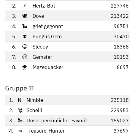
2.
⚡
Hertz-Bot
227746
3.
🕊️
Dove
213422
4.
🐍
grief gegönnt
96751
5.
🍄
Fungus Gem
30470
6.
🥱
Sleepy
18368
7.
🤠
Gemster
10153
8.
🐥
Mazequacker
6697
Gruppe 11
1.
Ni
Nimble
235118
2.
🎅
Schelli
229953
3.
🐍
Unser persönlicher Favorit
159027
4.
🫳
Treasure-Hunter
37697