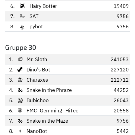
6.
👾
Hairy Botter
19409
7.
🦢
SAT
9756
8.
🛸
pybot
9756
Gruppe 30
1.
🦥
Mr. Sloth
241053
2.
🦖
Dino's Bot
227120
3.
🦋
Charaxes
212712
4.
🐍
Snake in the Phraze
44252
5.
🥶
Bubichoo
26043
6.
💀
FMC_Gemming_HiTec
20558
7.
🐍
Snake in the Maze
9756
8.
☀️
NanoBot
5442