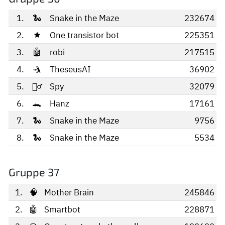
1.
🐍
Snake in the Maze
232674
2.
🟊
One transistor bot
225351
3.
🤖
robi
217515
4.
🤺
TheseusAI
36902
5.
🕵️‍♂️
Spy
32079
6.
🐊
Hanz
17161
7.
🐍
Snake in the Maze
9756
8.
🐍
Snake in the Maze
5534
Gruppe 37
1.
🧠
Mother Brain
245846
2.
🤖
Smartbot
228871