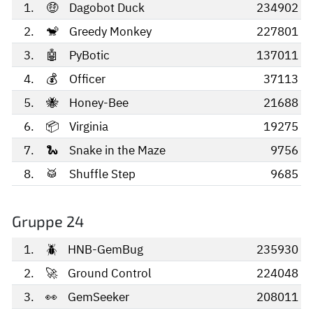
1.
🤑
Dagobot Duck
234902
2.
🐒
Greedy Monkey
227801
3.
🤖
PyBotic
137011
4.
💰
Officer
37113
5.
🐝
Honey-Bee
21688
6.
📦
Virginia
19275
7.
🐍
Snake in the Maze
9756
8.
🥁
Shuffle Step
9685
Gruppe 24
1.
🪲
HNB-GemBug
235930
2.
🚀
Ground Control
224048
3.
👀
GemSeeker
208011