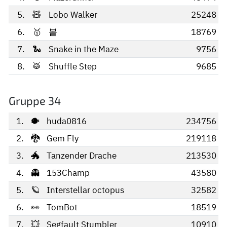
5.
🧸
Lobo Walker
25248
6.
🥇
봍
18769
7.
🐍
Snake in the Maze
9756
8.
🥁
Shuffle Step
9685
Gruppe 34
1.
🐡
huda0816
234756
2.
🐉
Gem Fly
219118
3.
🐲
Tanzender Drache
213530
4.
👻
153Champ
43580
5.
🪐
Interstellar octopus
32582
6.
👀
TomBot
18519
7.
💥
Segfault Stumbler
10910