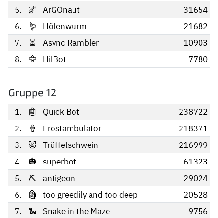
5.
🌌
ArGOnaut
31654
6.
🪱
Hölenwurm
21682
7.
⏳
Async Rambler
10903
8.
🦅
HilBot
7780
Gruppe 12
1.
🤖
Quick Bot
238722
2.
🍦
Frostambulator
218371
3.
🐷
Trüffelschwein
216999
4.
🎃
superbot
61323
5.
⛏
antigeon
29024
6.
🗿
too greedily and too deep
20528
7.
🐍
Snake in the Maze
9756