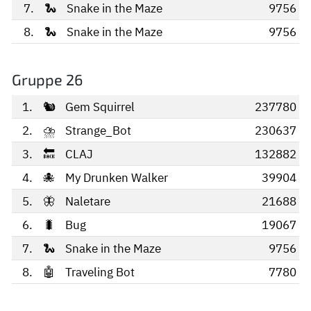
7.
🐍
Snake in the Maze
9756
8.
🐍
Snake in the Maze
9756
Gruppe 26
1.
🐿️
Gem Squirrel
237780
2.
⛈
Strange_Bot
230637
3.
🔙
CLAJ
132882
4.
🐙
My Drunken Walker
39904
5.
🦋
Naletare
21688
6.
🐛
Bug
19067
7.
🐍
Snake in the Maze
9756
8.
🤖
Traveling Bot
7780