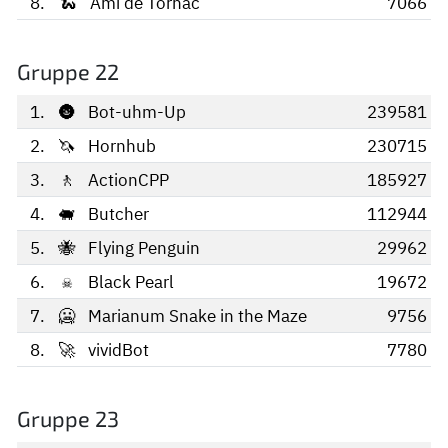
8.
🐍
Ami de Tornac
7066
Gruppe 22
1.
🌚
Bot-uhm-Up
239581
2.
🦄
Hornhub
230715
3.
🚶
ActionCPP
185927
4.
🐖
Butcher
112944
5.
🐝
Flying Penguin
29962
6.
☠️
Black Pearl
19672
7.
🥶
Marianum Snake in the Maze
9756
8.
🚀
vividBot
7780
Gruppe 23