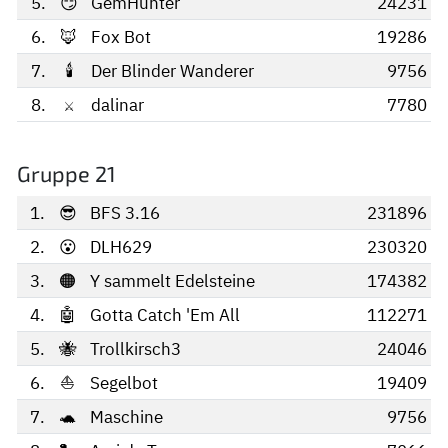
5.
😏
GemHunter
24231
6.
🦊
Fox Bot
19286
7.
🕯️
Der Blinder Wanderer
9756
8.
⚔️
dalinar
7780
Gruppe 21
1.
😎
BFS 3.16
231896
2.
😮
DLH629
230320
3.
🟠
Y sammelt Edelsteine
174382
4.
🤖
Gotta Catch 'Em All
112271
5.
🐝
Trollkirsch3
24046
6.
⛵
Segelbot
19409
7.
🐢
Maschine
9756