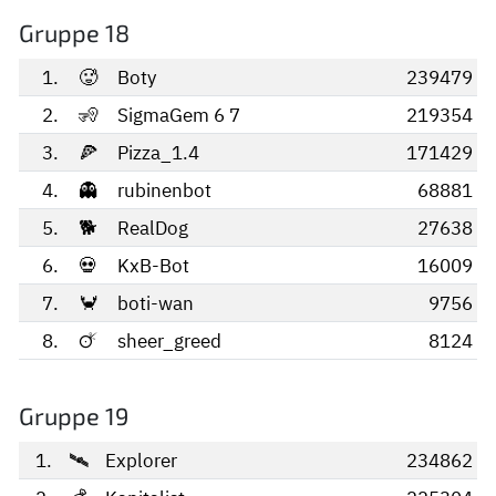
Gruppe 18
1.
🥵
Boty
239479
2.
🧏
SigmaGem 6 7
219354
3.
🍕
Pizza_1.4
171429
4.
👻
rubinenbot
68881
5.
🐕
RealDog
27638
6.
💀
KxB-Bot
16009
7.
🦀
boti-wan
9756
8.
🜚
sheer_greed
8124
Gruppe 19
1.
🛰️
Explorer
234862