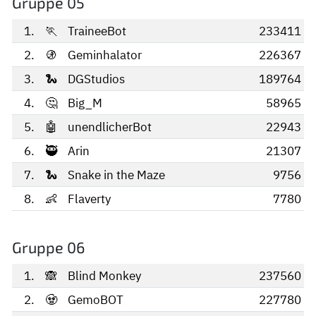
Gruppe 05
1.
🏃
TraineeBot
233411
2.
🚯
Geminhalator
226367
3.
🐍
DGStudios
189764
4.
🤔
Big_M
58965
5.
🤖
unendlicherBot
22943
6.
🥷
Arin
21307
7.
🐍
Snake in the Maze
9756
8.
👶
Flaverty
7780
Gruppe 06
1.
🙈
Blind Monkey
237560
2.
🧟
GemoBOT
227780