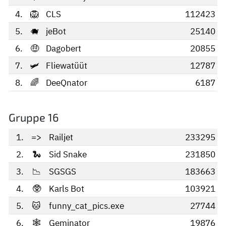
4.
🦁
CLS
112423
5.
🐗
jeBot
25140
6.
🤑
Dagobert
20855
7.
🛩️
Fliewatüüt
12787
8.
🌈
DeeQnator
6187
Gruppe 16
1.
=>
Railjet
233295
2.
🐍
Sid Snake
231850
3.
📉
SGSGS
183663
4.
🥸
Karls Bot
103921
5.
🐱
funny_cat_pics.exe
27744
6.
🕸
Geminator
19876