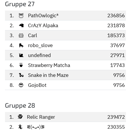
Gruppe 27
1.
🦉
PathOwlogicª
236856
2.
🦙
CrAzY Alpaka
231878
3.
🐹
Carl
185373
4.
🛼
robo_slove
37697
5.
🐌
undefined
27971
6.
🍵
Strawberry Matcha
17743
7.
🐍
Snake in the Maze
9756
8.
😎
GojoBot
9756
Gruppe 28
1.
🕵️
Relic Ranger
239472
2.
🦎
ᓬ(•ᴗ•)ᕒ
230355