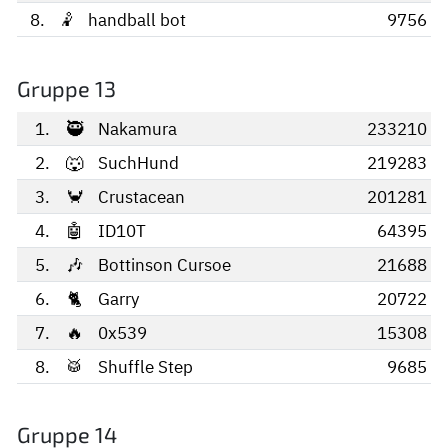
8.
🤾
handball bot
9756
Gruppe 13
1.
🥷
Nakamura
233210
2.
🐺
SuchHund
219283
3.
🦀
Crustacean
201281
4.
🤖
ID10T
64395
5.
🎶
Bottinson Cursoe
21688
6.
🐈
Garry
20722
7.
🔥
0x539
15308
8.
🥁
Shuffle Step
9685
Gruppe 14