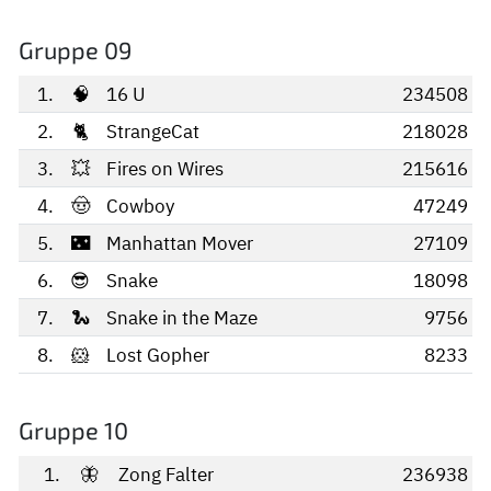
Gruppe 09
1.
🧠
16 U
234508
2.
🐈
StrangeCat
218028
3.
💥
Fires on Wires
215616
4.
🤠
Cowboy
47249
5.
🌃
Manhattan Mover
27109
6.
😎
Snake
18098
7.
🐍
Snake in the Maze
9756
8.
🐹
Lost Gopher
8233
Gruppe 10
1.
🦋
Zong Falter
236938