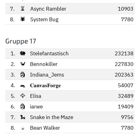
7.
⏳
Async Rambler
10903
8.
🕷️
System Bug
7780
Gruppe 17
1.
🐘
Stelefantastisch
232138
2.
🦀
Bennokiller
227830
3.
🗿
Indiana_Jems
202363
4.
🐀
𝐂𝐚𝐧𝐯𝐚𝐬𝐅𝐨𝐫𝐠𝐞
54007
5.
🦅
Elisa
32489
6.
🗿
iarwe
19409
7.
🐍
Snake in the Maze
9756
8.
☕
Bean Walker
7780