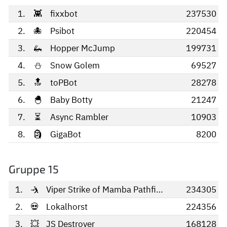
1.
👾
fixxbot
237530
2.
🐙
Psibot
220454
3.
🦗
Hopper McJump
199731
4.
⛄️
Snow Golem
69527
5.
🔝
toPBot
28278
6.
🐣
Baby Botty
21247
7.
⏳
Async Rambler
10903
8.
🗿
GigaBot
8200
Gruppe 15
1.
🤺
Viper Strike of Mamba Pathfinder
234305
2.
💀
Lokalhorst
224356
3.
💥
JS Destroyer
168128