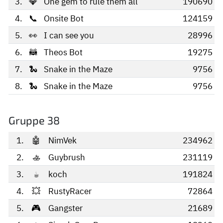
3.
💎
One gem to rule them all
190690
4.
📞
Onsite Bot
124159
5.
👀
I can see you
28996
6.
🦝
Theos Bot
19275
7.
🐍
Snake in the Maze
9756
8.
🐍
Snake in the Maze
9756
Gruppe 38
1.
🤖
NimVek
234962
2.
🚣
Guybrush
231119
3.
☕
koch
191824
4.
💥
RustyRacer
72864
5.
🎮
Gangster
21689