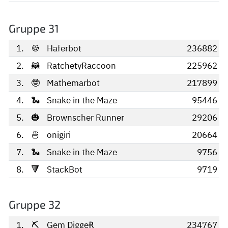
Gruppe 31
1.
🍪
Haferbot
236882
2.
🦝
RatchetyRaccoon
225962
3.
🤓
Mathemarbot
217899
4.
🐍
Snake in the Maze
95446
5.
🎃
Brownscher Runner
29206
6.
🍜
onigiri
20664
7.
🐍
Snake in the Maze
9756
8.
🔻
StackBot
9719
Gruppe 32
1.
⛏
Ģem DiggeɌ
234767