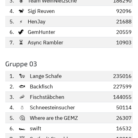
3.
🧚
Team WeinNietzsche
186290
4.
🐒
Sigi Reuven
92096
5.
⚡
HenJay
21688
6.
🦖
GemHunter
20559
7.
⏳
Async Rambler
10903
Gruppe 03
1.
🐑
Lange Schafe
235016
2.
🐟
Backfisch
227599
3.
🦐
Fischstäbchen
144055
4.
☃️
Schneesteinsucher
50114
5.
🤔
Where are the GEMZ
26307
6.
🏎️
swift
16532