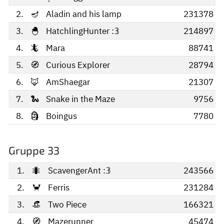
2.
🪔
Aladin and his lamp
231378
3.
🐣
HatchlingHunter :𝟛
214897
4.
🦎
Mara
88741
5.
🧭
Curious Explorer
28794
6.
🦊
AmShaegar
21307
7.
🐍
Snake in the Maze
9756
8.
🗿
Boingus
7780
Gruppe 33
1.
🐜
ScavengerAnt :𝟛
243566
2.
🦀
Ferris
231284
3.
👒
Two Piece
166321
4.
🧭
Mazerunner
45474