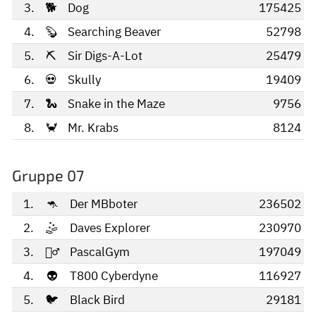
3.
🐕
Dog
175425
4.
🦫
Searching Beaver
52798
5.
⛏️
Sir Digs-A-Lot
25479
6.
💀
Skully
19409
7.
🐍
Snake in the Maze
9756
8.
🦀
Mr. Krabs
8124
Gruppe 07
1.
🦘
Der MBboter
236502
2.
🤹
Daves Explorer
230970
3.
🏋️‍♂️
PascalGym
197049
4.
👽
T800 Cyberdyne
116927
5.
🐦
Black Bird
29181